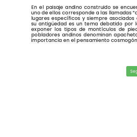
En el paisaje andino construido se encue
uno de ellos corresponde a las llamadas “
lugares específicos y siempre asociados 
su antigüedad es un tema debatido por l
exponer los tipos de montículos de pied
pobladores andinos denominan apacheta, 
importancia en el pensamiento cosmogóni
Seg