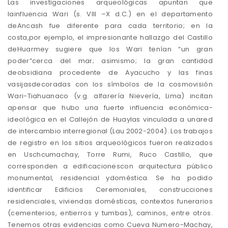
Las investigaciones arqueológicas apuntan que
lainfluencia Wari (s. VIII –X d.C.) en el departamento
deAncash fue diferente para cada territorio; en la
costa,por ejemplo, el impresionante hallazgo del Castillo
deHuarmey sugiere que los Wari tenían “un gran
poder”cerca del mar; asimismo; la gran cantidad
deobsidiana procedente de Ayacucho y las finas
vasijasdecoradas con los símbolos de la cosmovisión
Wari-Tiahuanaco (v.g. alfarería Nievería, Lima) incitan
apensar que hubo una fuerte influencia económica-
ideológica en el Callejón de Huaylas vinculada a unared
de intercambio interregional (Lau 2002-2004). Los trabajos
de registro en los sitios arqueológicos fueron realizados
en Uschcumachay, Torre Rumi, Ruco Castillo, que
corresponden a edificacionescon arquitectura público
monumental, residencial ydoméstica. Se ha podido
identificar Edificios Ceremoniales, construcciones
residenciales, viviendas domésticas, contextos funerarios
(cementerios, entierros y tumbas), caminos, entre otros.
Tenemos otras evidencias como Cueva Numero-Machay,