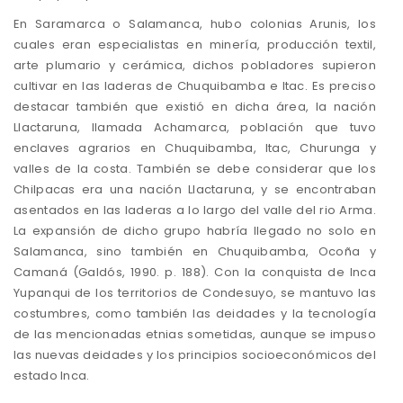
En Saramarca o Salamanca, hubo colonias Arunis, los
cuales eran especialistas en minería, producción textil,
arte plumario y cerámica, dichos pobladores supieron
cultivar en las laderas de Chuquibamba e Itac. Es preciso
destacar también que existió en dicha área, la nación
Llactaruna, llamada Achamarca, población que tuvo
enclaves agrarios en Chuquibamba, Itac, Churunga y
valles de la costa. También se debe considerar que los
Chilpacas era una nación Llactaruna, y se encontraban
asentados en las laderas a lo largo del valle del rio Arma.
La expansión de dicho grupo habría llegado no solo en
Salamanca, sino también en Chuquibamba, Ocoña y
Camaná (Galdós, 1990. p. 188). Con la conquista de Inca
Yupanqui de los territorios de Condesuyo, se mantuvo las
costumbres, como también las deidades y la tecnología
de las mencionadas etnias sometidas, aunque se impuso
las nuevas deidades y los principios socioeconómicos del
estado Inca.